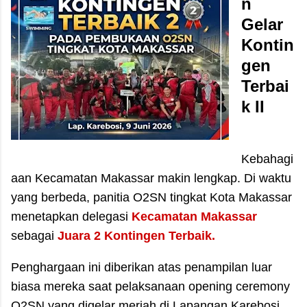
n
Gelar
Kontin
gen
Terbai
k II
Kebahagi
aan Kecamatan Makassar makin lengkap. Di waktu
yang berbeda, panitia O2SN tingkat Kota Makassar
menetapkan delegasi
Kecamatan Makassar
sebagai
Juara 2 Kontingen Terbaik.
Penghargaan ini diberikan atas penampilan luar
biasa mereka saat pelaksanaan opening ceremony
O2SN yang digelar meriah di Lapangan Karebosi