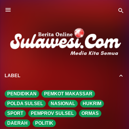
Langsung ke konten utama
LABEL
PENDIDIKAN
PEMKOT MAKASSAR
POLDA SULSEL
NASIONAL
HUKRIM
SPORT
PEMPROV SULSEL
ORMAS
DAERAH
POLITIK