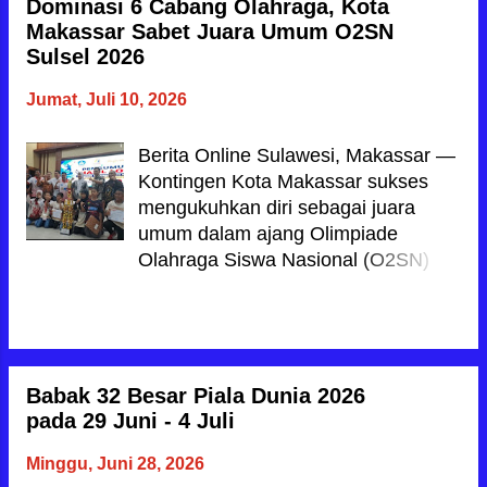
Dominasi 6 Cabang Olahraga, Kota
i
Makassar Sabet Juara Umum O2SN
n
Sulsel 2026
g
Jumat, Juli 10, 2026
a
n
Berita Online Sulawesi, Makassar —
Kontingen Kota Makassar sukses
mengukuhkan diri sebagai juara
umum dalam ajang Olimpiade
Olahraga Siswa Nasional (O2SN)
tingkat Provinsi Sulawesi Selatan
(Sulsel) tahun 2026. Dominasi atlet-
BACA JUGA
atlet muda Makassar terbukti lewat
raihan total 11 medali emas dari
enam cabang olahraga (cabor) yang
Babak 32 Besar Piala Dunia 2026
dipertandingkan. Pengumuman
pada 29 Juni - 4 Juli
sekaligus penyerahan penghargaan
Minggu, Juni 28, 2026
ini berlangsung khidmat di Kantor