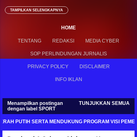
TAMPILKAN SELENGKAPNYA
BISNIS
TNI
OPINI
HOME
TENTANG
REDAKSI
MEDIA CYBER
SOP PERLINDUNGAN JURNALIS
PRIVACY POLICY
DISCLAIMER
INFO IKLAN
Menampilkan postingan
TUNJUKKAN SEMUA
P
dengan label
SPORT
o
AH PUTIH SERTA MENDUKUNG PROGRAM VISI PEMERIN
s
t