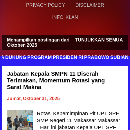
PRIVACY POLICY
DISCLAIMER
INFO IKLAN
Menampilkan postingan dari
TUNJUKKAN SEMUA
P
Oktober, 2025
o
 DUKUNG PROGRAM PRESIDEN RI PRABOWO SUBIANTO 
s
t
Jabatan Kepala SMPN 11 Diserah
i
Terimakan, Momentum Rotasi yang
n
Sarat Makna
g
Jumat, Oktober 31, 2025
a
n
Rotasi Kepemimpinan Plt UPT SPF
SMP Negeri 11 Makassar Makassar
- Hari ini jabatan Kepala UPT SPF