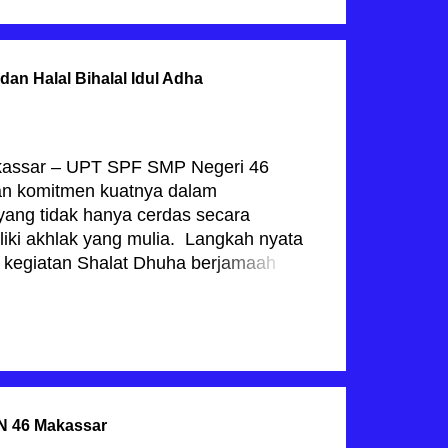
ka benar jadwal pelantikan ini
pan, maka momen ini di prediksi akan
gi sebagian kepala sekolah termasuk
an Halal Bihalal Idul Adha
menanti kepastian pemimpin baru di
ng. ​Sinyal kuat mengenai
 diperkuat dengan beredarnya surat
dik) Kota Makassar. Dalam surat
akassar – UPT SPF SMP Negeri 46
2026 yang ditandatangani secara
an komitmen kuatnya dalam
 Pendidikan, Ac...
yang tidak hanya cerdas secara
iliki akhlak yang mulia. Langkah nyata
i kegiatan Shalat Dhuha berjamaah
29 Mei 2026. Kegiatan keagamaan
sekolah ini diikuti seluruh peserta
BACA JUGA
na khusyuk dan khidmat tampak
aat siswa dengan rapi membentuk saf-
 ini dibimbing dan diawasi langsung
dak sebagai pembina. Tidak sekadar
N 46 Makassar
ual, rangkaian kegiatan ini sengaja