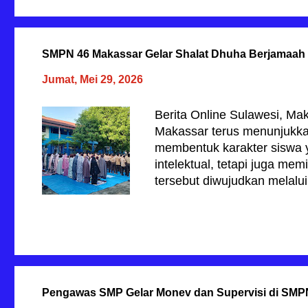
pada Jumat, 5 Juni 2026. Ji
terealisasi Jumat pekan de
menjadi "Jumat Keramat" ba
SMPN 46 Makassar Gelar Shalat Dhuha Berjamaah d
bagi para guru yang telah 
sekolah mereka masing-masi
Jumat, Mei 29, 2026
pelaksanaan pelantikan ini
dari Dinas Pendidikan (Dis
Berita Online Sulawesi, M
bernomor 000/217/Disdik/V/
Makassar terus menunjukk
elektronik oleh Kepala Dinas
membentuk karakter siswa 
intelektual, tetapi juga mem
tersebut diwujudkan melalu
yang digelar pada Jumat, 
yang dipusatkan di lapangan 
didik kelas 7 dan 8. Suasa
menyelimuti area sekolah s
saf shalat. Jalannya ibadah
oleh para guru yang bertin
Pengawas SMP Gelar Monev dan Supervisi di SMP
melakukan praktik ibadah rit