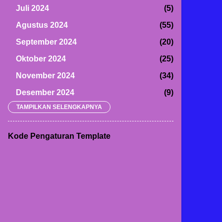
Juli 2024
5
Agustus 2024
55
September 2024
20
BACA JUGA
Oktober 2024
25
November 2024
34
Terbangkan
Desember 2024
9
Balon
TAMPILKAN SELENGKAPNYA
2025
569
Warna-
Warni, SD
Januari 2025
21
Kompleks
Kode Pengaturan Template
Februari 2025
49
Mongisidi
Kompak
Maret 2025
51
Gelar MPLS
April 2025
49
Ramah Anak
2026
Mei 2025
48
Senin, Juli 13, 2026
Juni 2025
33