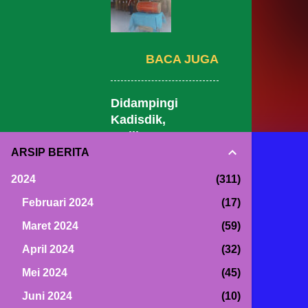
BACA JUGA
Didampingi
Kadisdik,
Walikota
Makassar
ARSIP BERITA
Tinjau MPLS
2024
311
SDN Lariang
Bangi 1
Februari 2024
17
Disambut
Maret 2024
59
Agus
April 2024
32
Siajang
Senin, Juli 13, 2026
Mei 2024
45
Juni 2024
10