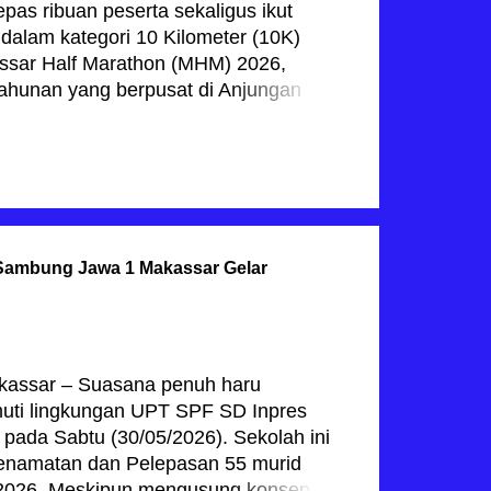
epas ribuan peserta sekaligus ikut
 dalam kategori 10 Kilometer (10K)
ssar Half Marathon (MHM) 2026,
tahunan yang berpusat di Anjungan
nyedot perhatian pecinta olahraga dari
pas para peserta, pria yang akrab
BACA JUGA
kan apresiasi yang mendalam kepada
 memadati ikon Kota Makassar
Hari ini alhamdulillah kegiatan berjalan
dukung oleh cuaca yang sangat
Sambung Jawa 1 Makassar Gelar
kegiatan ini tidak hanya dapat memacu
dikan Kota Makassar sebagai kota yang
 ujar Munafri, Sabtu (30/05/2026).
 tumpah ruah di Pantai Losari,
i kini bukan lagi sekadar tren,
Makassar – Suasana penuh haru
muti lingkungan UPT SPF SD Inpres
ada Sabtu (30/05/2026). Sekolah ini
enamatan dan Pelepasan 55 murid
/2026. Meskipun mengusung konsep