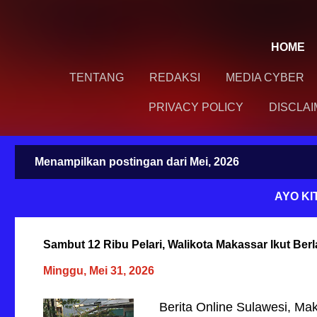
HOME
TENTANG
REDAKSI
MEDIA CYBER
PRIVACY POLICY
DISCLA
Menampilkan postingan dari Mei, 2026
P
o
AYO KITA DUKU
s
t
i
Sambut 12 Ribu Pelari, Walikota Makassar Ikut Berl
n
Minggu, Mei 31, 2026
g
a
Berita Online Sulawesi, Ma