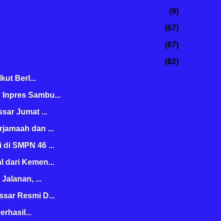
maupun supervisi manajeria...
9
67
87
82
ut Berl...
Inpres Sambu...
sar Jumat ...
jamaah dan ...
di SMPN 46 ...
 dari Kemen...
alanan, ...
sar Resmi D...
rhasil...