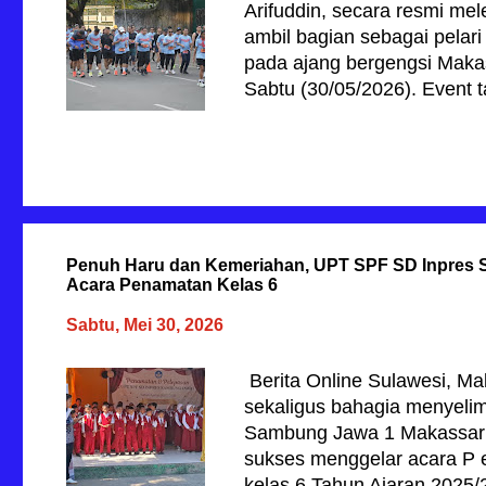
Arifuddin, secara resmi mel
n
ambil bagian sebagai pelari
pada ajang bergengsi Maka
Sabtu (30/05/2026). Event 
Pantai Losari ini sukses me
berbagai daerah. Usai mele
disapa Appi ini menyampai
seluruh runners yang telah
tersebut sejak subuh hari. “
dengan sangat baik dan di
Penuh Haru dan Kemeriahan, UPT SPF SD Inpres 
bersahabat. Kita berharap 
Acara Penamatan Kelas 6
prestasi, tetapi juga menja
memiliki gaya hidup sehat,”
Sabtu, Mei 30, 2026
Melihat lautan manusia yang
Munafri menilai olahraga lar
​ Berita Online Sulawesi, 
melainkan wadah yang k...
sekaligus bahagia menyeli
Sambung Jawa 1 Makassar p
sukses menggelar acara P 
kelas 6 Tahun Ajaran 2025