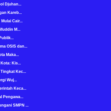
ol Djuhan...
gan Kareb...
ulai Cair...
fuddin M...
ublik...
ma OSIS dan...
ota Maka...
ota: Kis...
ingkat Kec...
rgi Wuj...
rintah Keca...
l Pengawa...
ngani SMPN ...