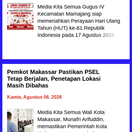
Media Kita Semua Gugus IV
Kecamatan Mamajang siap
memeriahkan Perayaan Hari Ulang
Tahun (HUT) ke-81 Republik
Indonesia pada 17 Agustus 2026
mendatang. Kemeriahan tersebut
akan diwarnai dengan rangkaian
BACA JUGA
perlombaan seru, menarik, sekaligus
bernilai edukatif yang melibatkan
guru dan para siswa. ​Kepastian
Pemkot Makassar Pastikan PSEL
digelarnya agenda tahunan ini
Tetap Berjalan, Penetapan Lokasi
diperoleh setelah Kepala UPT SPF
Masih Dibahas
SD Inpres Sambung Jawa 2,
Kamis, Agustus 06, 2026
Muhammad Ikbal, S.Pd secara resmi
mengunggah informasi lomba
Media Kita Semua Wali Kota
semarak kemerdekaan Gugus IV
Makassar, Munafri Arifuddin,
Mamajang melalui akun media sosial
memastikan Pemerintah Kota
pribadinya pada Kamis (6/8/2026)