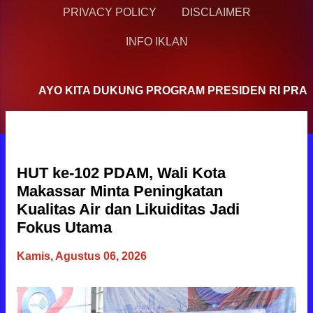
PRIVACY POLICY
DISCLAIMER
INFO IKLAN
AYO KITA DUKUNG PROGRAM PRESIDEN RI PRABOW
P
o
BERITA TERBARU
s
t
HUT ke-102 PDAM, Wali Kota
i
Makassar Minta Peningkatan
n
Kualitas Air dan Likuiditas Jadi
g
Fokus Utama
a
Kamis, Agustus 06, 2026
n