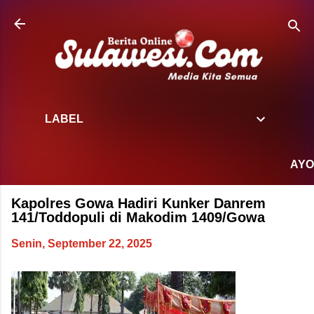
Langsung ke konten utama
LABEL
AYO KIT
Kapolres Gowa Hadiri Kunker Danrem
141/Toddopuli di Makodim 1409/Gowa
Senin, September 22, 2025