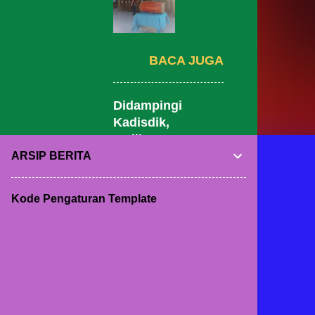
BACA JUGA
Didampingi
Kadisdik,
Walikota
Makassar
ARSIP BERITA
Tinjau MPLS
SDN Lariang
Kode Pengaturan Template
Bangi 1
Disambut
Agus
Siajang
Senin, Juli 13, 2026