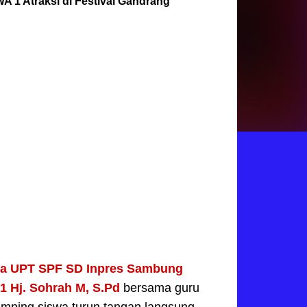
 1 Atraksi di Festival Gandrang
a UPT SPF SD Inpres Sambung
1 Hj. Sohrah M, S.Pd
bersama guru
mping siswa turun tangan langsung